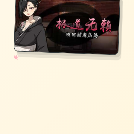
✧
♡
★
♥