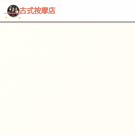
~~~
★
♡
✦
✧
♥
~
→
↗
古式按摩店
✦ ✧ ★